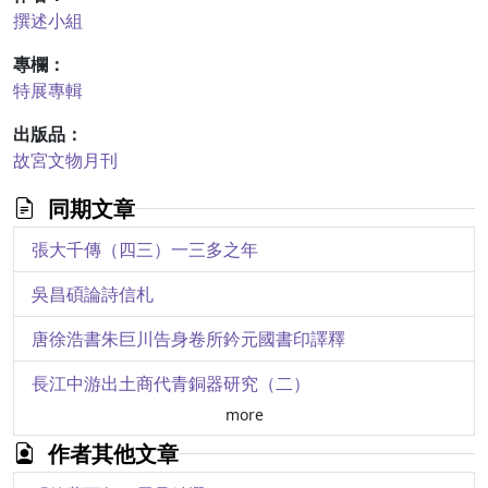
撰述小組
專欄：
特展專輯
出版品：
故宮文物月刊
同期文章
張大千傳（四三）一三多之年
吳昌碩論詩信札
唐徐浩書朱巨川告身卷所鈐元國書印譯釋
長江中游出土商代青銅器研究（二）
more
君臣對話：硃批奏摺展介述
作者其他文章
側寫德國電影發展