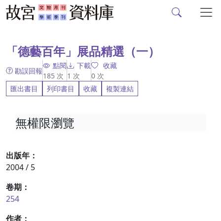
故宮文物月刊、故宮學
跳到主要內容
:::
「德藝百年」展品精選（一）
點閱
下載
收藏
勘誤回報
185
次
1
次
0
次
匯出書目
列印書目
收藏
複製連結
無權限瀏覽
出版年：
2004 / 5
卷期：
254
作者：