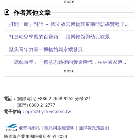
more
君臣對話：硃批奏摺展介述
作者其他文章
「德藝百年」展品精選（一）
打開「新」對話 － 國立故宮博物院東南亞語導覽種子培訓計畫
側寫德國電影發展
打造幼兒學習的百寶箱 － 談博物館與幼兒觀眾
「德影百年一德國電影三部曲」記實
聚焦青年力量—博物館與永續發展
從「藝術與科學的庇護所」到德國文化聯邦主義的旗艦
「德藝百年」一德意志藝術的黃金時代．柏林國家博物館珍藏展策展始末側寫
more
三十而立，攜手同行 － 志工協會三十周年回顧與展望
從《身心障礙者權利公約》談博物館無障礙可及性服務
:::
電話：
(國際電話) +886 2 2658-9252 分機521
故宮與兒童觀眾－國立故宮博物院兒童研習營
(臺灣) 0800-212777
電子信箱：
npm@flysheet.com.tw
建立故宮與鄰近學校的夥伴關係－以赤壁文物特展館校合作計畫為例
飛資得網站
｜
隱私與版權聲明
｜
無障礙政策說明
飛資得企業集團版權所有 © 2023