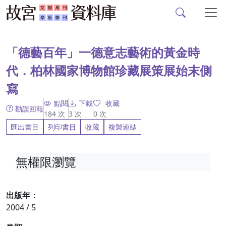
故宮文物月刊、故宮學
跳到主要內容
:::
「德藝百年」一德意志藝術的黃金時
代．柏林國家博物館珍藏展策展始末側
寫
點閱
下載
收藏
勘誤回報
184
次
3
次
0
次
匯出書目
列印書目
收藏
複製連結
無權限瀏覽
出版年：
2004 / 5