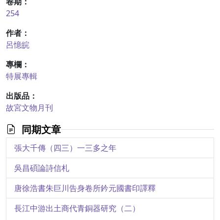
卷期：
254
作者：
呂憶皖
專欄：
特展專輯
出版品：
故宮文物月刊
同期文章
張大千傳（四三）一三多之年
吳昌碩論詩信札
唐徐浩書朱巨川告身卷所鈐元國書印譯釋
長江中游出土商代青銅器研究（二）