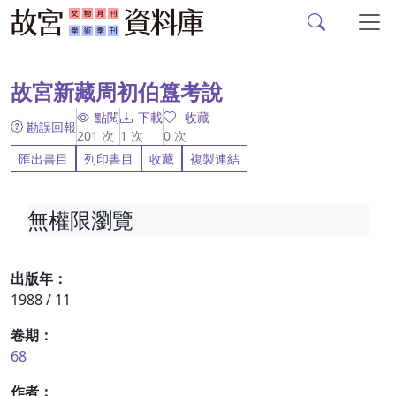
故宮文物月刊、故宮學
跳到主要內容
:::
故宮新藏周初伯簋考說
點閱
下載
收藏
勘誤回報
201
次
1
次
0
次
匯出書目
列印書目
收藏
複製連結
無權限瀏覽
出版年：
1988 / 11
卷期：
68
作者：