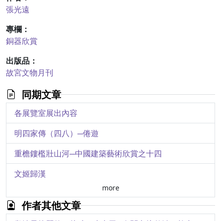
張光遠
專欄：
銅器欣賞
出版品：
故宮文物月刊
同期文章
各展覽室展出內容
明四家傳（四八）─倦遊
重檐鏤檻壯山河─中國建築藝術欣賞之十四
文姬歸漢
more
「諳闕朝貢」？─英國首次派遺使臣來華所引起的問題（下）
作者其他文章
漢朝漆器紋飾初探（五）─人物紋（下）