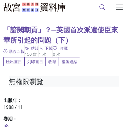
故宮文物月刊、故宮學
跳到主要內容
:::
「諳闕朝貢」？─英國首次派遺使臣來
華所引起的問題（下）
點閱
下載
收藏
勘誤回報
150
次
1
次
0
次
匯出書目
列印書目
收藏
複製連結
無權限瀏覽
出版年：
1988 / 11
卷期：
68