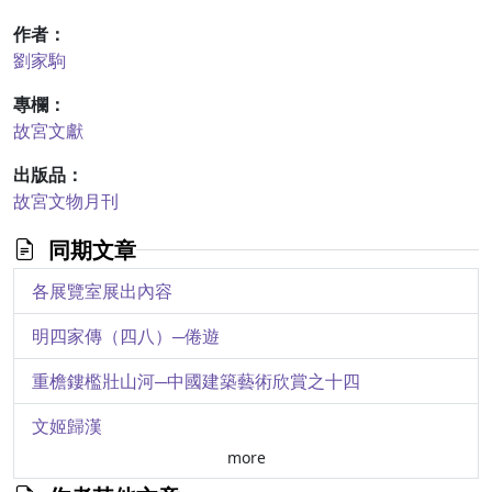
作者：
劉家駒
專欄：
故宮文獻
出版品：
故宮文物月刊
同期文章
各展覽室展出內容
明四家傳（四八）─倦遊
重檐鏤檻壯山河─中國建築藝術欣賞之十四
文姬歸漢
more
漢朝漆器紋飾初探（五）─人物紋（下）