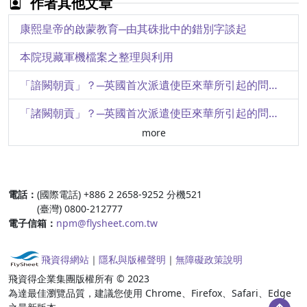
作者其他文章
新石器時代陶器發展概況
康熙皇帝的啟蒙教育─由其硃批中的錯別字談起
奪得千峯翠色來─記中國的傳統青瓷在芝加哥展出的經過
本院現藏軍機檔案之整理與利用
商周青銅酒器
「諳闕朝貢」？─英國首次派遺使臣來華所引起的問題（下）
故宮新藏周初伯簋考說
「諸闕朝貢」？─英國首次派遣使臣來華所引起的問題（上）
more
四庫全書修書祕辛
明式衣冠漢式裳─清代服飾的多元化
:::
電話：
(國際電話) +886 2 2658-9252 分機521
纂輯四庫全書的另一面─乾隆的禁燬書籍
(臺灣) 0800-212777
電子信箱：
npm@flysheet.com.tw
十全老人與香妃
千叟宴與多寶格─乾隆皇帝這個人
飛資得網站
｜
隱私與版權聲明
｜
無障礙政策說明
飛資得企業集團版權所有 © 2023
百歲觀場童子試─科舉奇譚
為達最佳瀏覽品質，建議您使用 Chrome、Firefox、Safari、Edge