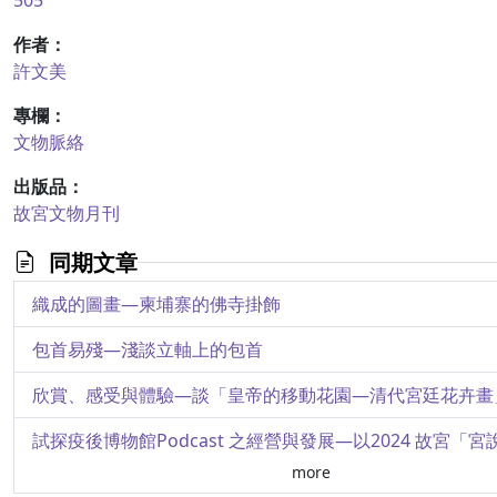
505
作者：
許文美
專欄：
文物脈絡
出版品：
故宮文物月刊
同期文章
織成的圖畫—柬埔寨的佛寺掛飾
包首易殘—淺談立軸上的包首
more
乾隆古畫鑑賞觀的形成—以李公麟之作為例