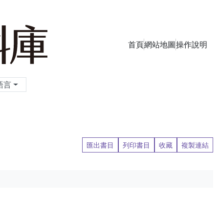
首頁
網站地圖
操作說明
季刊資料庫
語言
匯出書目
列印書目
收藏
複製連結