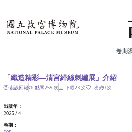
跳到主要內容
:::
卷期
:::
「織造精彩—清宮緙絲刺繡展」介紹
勘誤回報
點閱
259
次
下載
23
次
收藏
0
次
出版年：
2025 / 4
卷期：