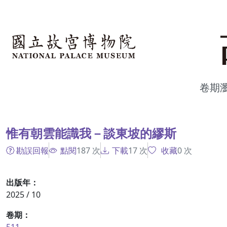
跳到主要內容
:::
卷期
:::
惟有朝雲能識我－談東坡的繆斯
勘誤回報
點閱
187
次
下載
17
次
收藏
0
次
出版年：
2025 / 10
卷期：