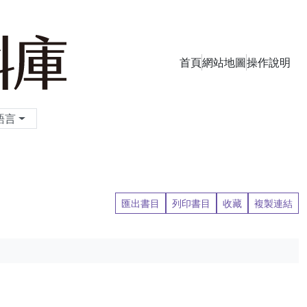
首頁
網站地圖
操作說明
季刊資料庫
語言
匯出書目
列印書目
收藏
複製連結