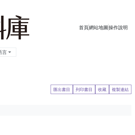
首頁
網站地圖
操作說明
季刊資料庫
語言
匯出書目
列印書目
收藏
複製連結