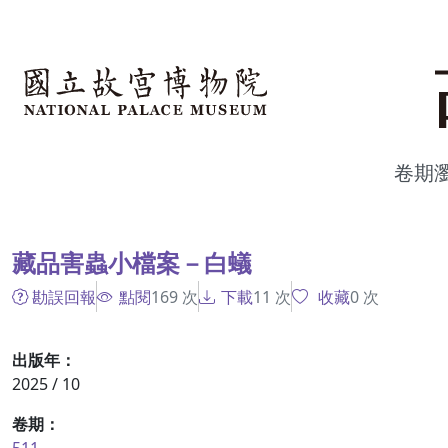
跳到主要內容
:::
卷期
:::
藏品害蟲小檔案－白蟻
勘誤回報
點閱
169
次
下載
11
次
收藏
0
次
出版年：
2025 / 10
卷期：