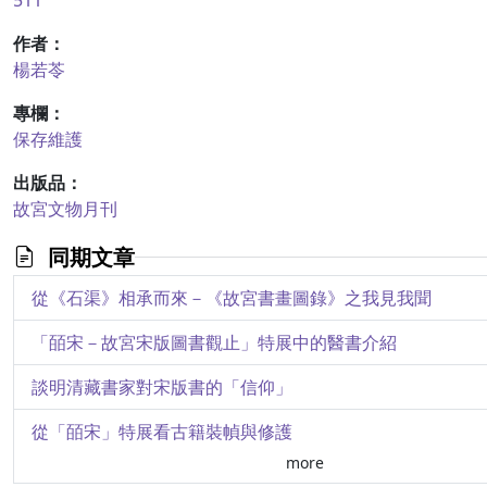
511
作者：
楊若苓
專欄：
保存維護
出版品：
故宮文物月刊
同期文章
從《石渠》相承而來－《故宮書畫圖錄》之我見我聞
「皕宋－故宮宋版圖書觀止」特展中的醫書介紹
談明清藏書家對宋版書的「信仰」
從「皕宋」特展看古籍裝幀與修護
more