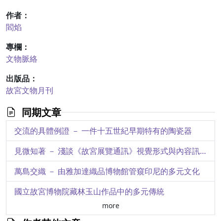
作者：
閻焰
專欄：
文物脈絡
出版品：
故宮文物月刊
同期文章
交流的具體例證 － 一件十五世紀早期特有的陶瓷器
見微知著 － 淺談《故宮展覽通訊》視覺形式與內容訊息之演變
萬島交織 － 由雅加達織品博物館管窺印尼的多元文化
國立故宮博物院藏林玉山作品中的多元傳統
more
另類「方志地圖」 － 關於院藏清史館舊藏148件地方圖的二三事