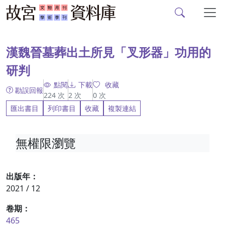
故宮文物月刊、故宮學
跳到主要內容
:::
漢魏晉墓葬出土所見「叉形器」功用的
研判
點閱
下載
收藏
勘誤回報
224
次
2
次
0
次
匯出書目
列印書目
收藏
複製連結
無權限瀏覽
出版年：
2021 / 12
卷期：
465